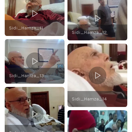
Sidi_Hamza_11
Sidi_Hamza_12
Sidi_Hamza_13
Sidi_Hamza_14