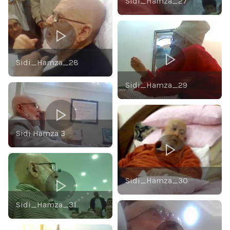
Sidi_Hamza_27
Sidi_Hamza_28
Sidi_Hamza_29
Sidi Hamza 3
Sidi_Hamza_30
Sidi_Hamza_31