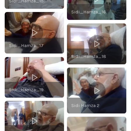
Sidi_Hamza_15
Sidi_Hamza_16
Sidi_Hamza_17
Sidi_Hamza_18
Sidi_Hamza_19
Sidi Hamza 2