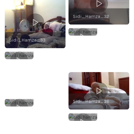
Sidi_Hamza_32
Sidi_Hamza_34
Sidi_Hamza_33
Sidi_Hamza_35
Sidi_Hamza_37
Sidi_Hamza_36
Sidi_Hamza_38